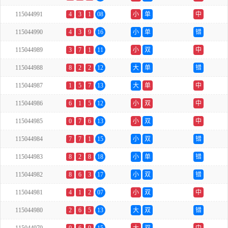
115044991
4
3
1
08
小
单
中
115044990
4
3
9
16
小
单
错
115044989
3
7
1
11
小
双
中
115044988
8
2
2
12
大
单
错
115044987
1
5
7
13
大
单
中
115044986
6
1
5
12
小
双
中
115044985
0
7
6
13
小
双
中
115044984
7
7
1
15
小
双
错
115044983
8
2
8
18
小
单
错
115044982
8
6
3
17
小
双
错
115044981
4
1
2
07
小
双
中
115044980
2
6
5
13
大
双
错