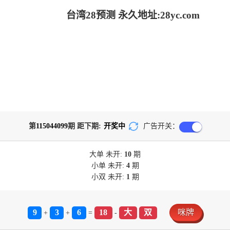
台湾28预测 永久地址:28yc.com
第
115044099
期 距下期:
开奖中
广告开关：
大单
未开:
10
期
小单
未开:
4
期
小双
未开:
1
期
9
3
6
18
大
双
咪牌
+
+
=
-