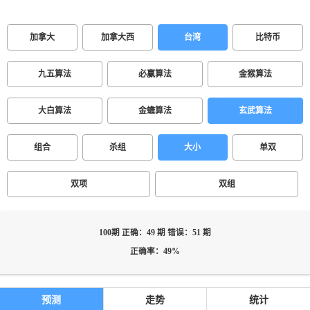
加拿大
加拿大西
台湾
比特币
九五算法
必赢算法
金猴算法
大白算法
金蟾算法
玄武算法
组合
杀组
大小
单双
双项
双组
100期 正确：49 期 错误：51 期
正确率：49%
预测
走势
统计