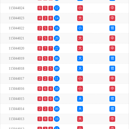
115044024
6
5
1
12
小
中
115044023
4
2
8
14
大
中
115044022
2
5
9
16
小
错
115044021
7
5
8
20
大
中
115044020
8
7
7
22
大
中
115044019
0
5
1
06
大
错
115044018
2
2
5
09
大
错
115044017
2
2
7
11
小
中
115044016
0
6
4
10
小
中
115044015
4
0
0
04
大
错
115044014
2
2
5
09
大
错
115044013
1
9
9
19
大
中