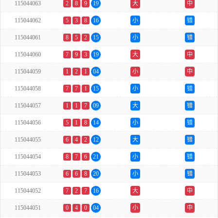
115044063
2
8
9
19
大
中
115044062
5
3
8
16
小
错
115044061
8
5
2
15
小
错
115044060
7
9
3
19
大
中
115044059
1
2
1
04
小
中
115044058
7
7
1
15
小
错
115044057
1
1
7
09
大
错
115044056
5
1
8
14
小
错
115044055
6
4
2
12
大
错
115044054
8
7
6
21
小
错
115044053
6
6
8
20
小
错
115044052
7
2
7
16
大
中
115044051
0
4
0
04
小
中