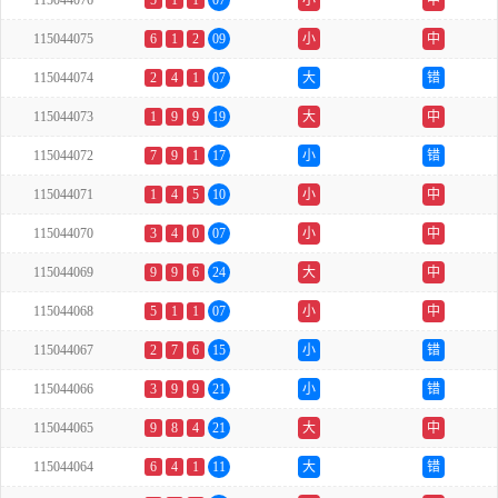
115044076
5
1
1
07
小
中
115044075
6
1
2
09
小
中
115044074
2
4
1
07
大
错
115044073
1
9
9
19
大
中
115044072
7
9
1
17
小
错
115044071
1
4
5
10
小
中
115044070
3
4
0
07
小
中
115044069
9
9
6
24
大
中
115044068
5
1
1
07
小
中
115044067
2
7
6
15
小
错
115044066
3
9
9
21
小
错
115044065
9
8
4
21
大
中
115044064
6
4
1
11
大
错