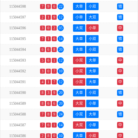
115044598
7
9
6
22
大单
小双
错
115044597
2
1
9
12
小单
大双
错
115044596
3
0
2
05
大双
小单
中
115044595
7
1
6
14
大单
小双
错
115044594
6
6
8
20
大单
小双
错
115044593
5
6
1
12
小双
大单
中
115044592
3
0
7
10
小双
大单
中
115044591
4
1
7
12
小双
大单
中
115044590
8
3
9
20
大单
小双
错
115044589
8
6
6
20
大双
小单
中
115044588
7
8
9
24
小双
大单
错
115044587
7
6
1
14
大双
小单
中
115044586
2
8
0
10
大单
小双
中