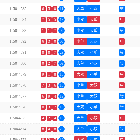
115044585
6
5
0
11
大单
小双
错
115044584
7
5
5
17
小双
大单
中
115044583
1
1
7
09
小双
大单
错
115044582
6
3
0
09
小单
大双
中
115044581
8
8
7
23
大双
小单
错
115044580
0
2
7
09
大单
小双
错
115044579
9
1
8
18
大双
小单
中
115044578
7
3
6
16
小单
大双
中
115044577
6
9
4
19
小单
大双
错
115044576
0
3
7
10
大双
小单
错
115044575
4
2
4
10
大单
小双
中
115044574
8
4
8
20
大单
小双
错