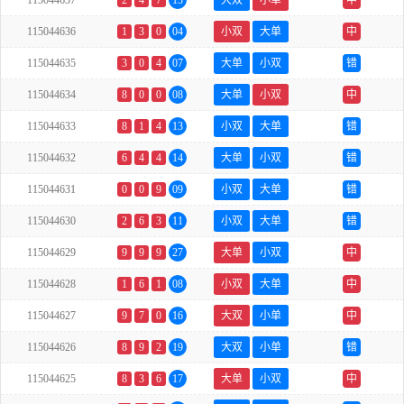
115044637
2
4
7
13
大双
小单
中
115044636
1
3
0
04
小双
大单
中
115044635
3
0
4
07
大单
小双
错
115044634
8
0
0
08
大单
小双
中
115044633
8
1
4
13
小双
大单
错
115044632
6
4
4
14
大单
小双
错
115044631
0
0
9
09
小双
大单
错
115044630
2
6
3
11
小双
大单
错
115044629
9
9
9
27
大单
小双
中
115044628
1
6
1
08
小双
大单
中
115044627
9
7
0
16
大双
小单
中
115044626
8
9
2
19
大双
小单
错
115044625
8
3
6
17
大单
小双
中