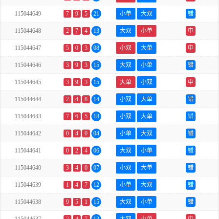
115044649
7
9
5
21
小单
大双
错
115044648
2
7
4
13
大双
小单
中
115044647
5
0
3
08
小双
大单
中
115044646
3
9
3
15
大双
小单
错
115044645
3
9
3
15
大单
小双
中
115044644
2
4
8
14
小双
大单
错
115044643
7
6
5
18
小双
大单
错
115044642
0
4
0
04
小单
大双
错
115044641
0
2
4
06
大双
小单
错
115044640
3
4
0
07
小双
大单
错
115044639
1
4
7
12
小单
大双
错
115044638
9
5
1
15
大双
小单
错