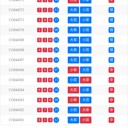
115044573
8
3
7
18
大双
小单
中
115044572
7
1
5
13
大单
小双
错
115044571
1
8
8
17
大双
小单
错
115044570
1
3
5
09
大单
小双
错
115044569
0
3
0
03
大单
小双
错
115044568
4
7
9
20
大单
小双
错
115044567
6
9
4
19
大双
小单
错
115044566
3
0
4
07
小单
大双
中
115044565
3
3
9
15
小双
大单
中
115044564
6
6
6
18
大双
小单
中
115044563
8
1
0
09
小单
大双
中
115044562
9
7
5
21
小双
大单
中
115044561
8
1
3
12
大单
小双
中