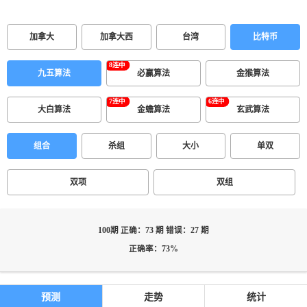
加拿大
加拿大西
台湾
比特币
九五算法
必赢算法
金猴算法
大白算法
金蟾算法
玄武算法
组合
杀组
大小
单双
双项
双组
100期 正确：73 期 错误：27 期
正确率：73%
预测
走势
统计