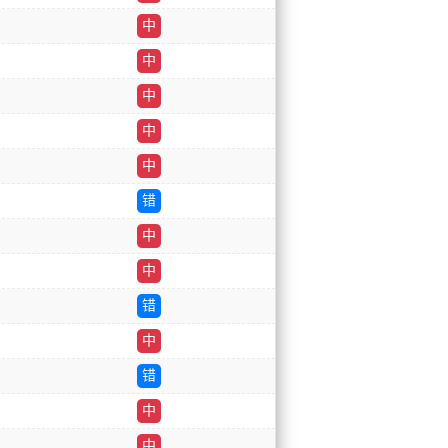
中
中
中
中
中
错
中
中
错
中
错
中
中