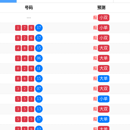
号码
预测
---
殺
小双
17
殺
小单
1
7
9
17
殺
小双
9
2
6
15
殺
大双
4
8
3
06
殺
大单
1
4
1
11
殺
大双
0
2
9
15
殺
大单
8
6
1
07
殺
大双
3
2
2
13
殺
小单
5
5
3
13
殺
大双
3
5
5
17
殺
大单
5
7
5
12
殺
大单
2
1
9