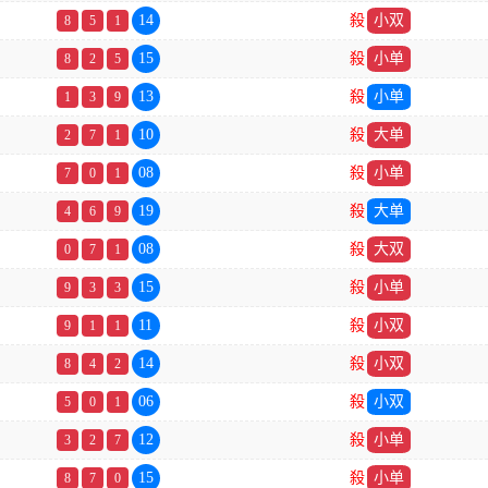
14
殺
小双
8
5
1
15
殺
小单
8
2
5
13
殺
小单
1
3
9
10
殺
大单
2
7
1
08
殺
小单
7
0
1
19
殺
大单
4
6
9
08
殺
大双
0
7
1
15
殺
小单
9
3
3
11
殺
小双
9
1
1
14
殺
小双
8
4
2
06
殺
小双
5
0
1
12
殺
小单
3
2
7
15
殺
小单
8
7
0