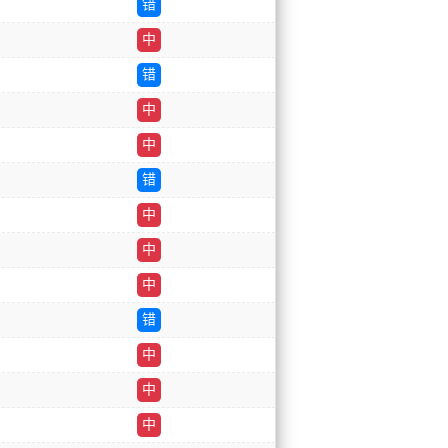
错
中
错
中
中
错
中
中
中
错
中
中
中