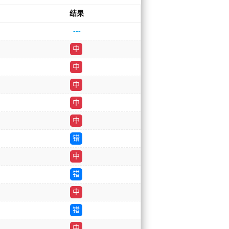
结果
---
中
中
中
中
中
错
中
错
中
错
中