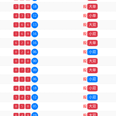
18
殺
大单
5
4
9
12
殺
小单
4
3
5
13
殺
大双
1
6
6
16
殺
小双
1
6
9
16
殺
大单
6
2
8
06
殺
小双
0
2
4
00
殺
大双
0
0
0
09
殺
大单
0
7
2
06
殺
小双
4
1
1
18
殺
小双
4
5
9
12
殺
小双
3
4
5
05
殺
大双
0
5
0
19
殺
大双
6
4
9