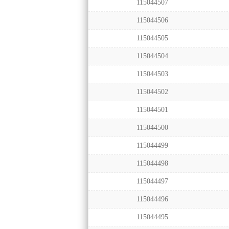
115044507
115044506
115044505
115044504
115044503
115044502
115044501
115044500
115044499
115044498
115044497
115044496
115044495