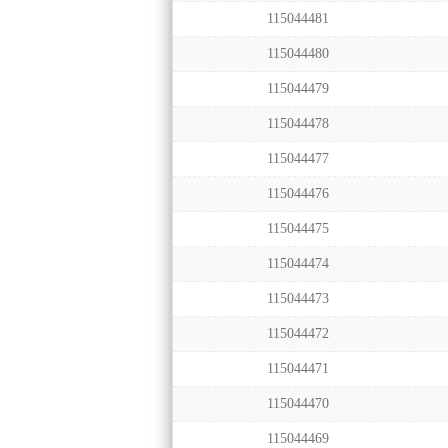
115044481
115044480
115044479
115044478
115044477
115044476
115044475
115044474
115044473
115044472
115044471
115044470
115044469