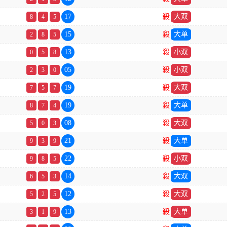
17
殺
大双
8
4
5
15
殺
大单
2
8
5
13
殺
小双
0
5
8
05
殺
小双
2
3
0
19
殺
大双
7
5
7
19
殺
大单
8
7
4
08
殺
大双
5
0
3
21
殺
大单
9
3
9
22
殺
小双
9
8
5
14
殺
大双
6
5
3
12
殺
大双
5
2
5
13
殺
大单
3
1
9