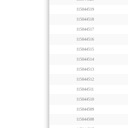
115044519
115044518
115044517
115044516
115044515
115044514
115044513
115044512
115044511
115044510
115044509
115044508