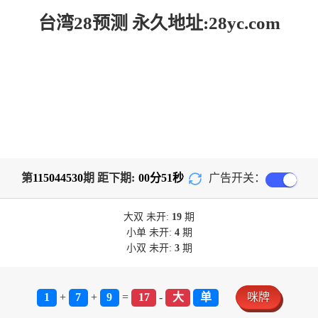
台湾28预测 永久地址:28yc.com
第
115044530
期 距下期:
00
分
51
秒
广告开关：
大双
未开:
19
期
小单
未开:
4
期
小双
未开:
3
期
1
+
7
+
9
=
17
-
大
单
咪牌