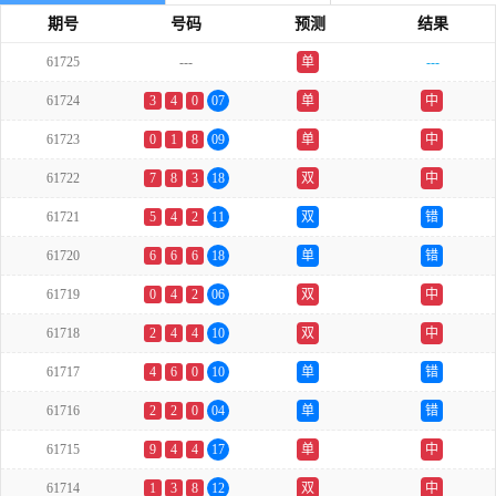
期号
号码
预测
结果
61725
---
单
---
61724
3
4
0
07
单
中
61723
0
1
8
09
单
中
61722
7
8
3
18
双
中
61721
5
4
2
11
双
错
61720
6
6
6
18
单
错
61719
0
4
2
06
双
中
61718
2
4
4
10
双
中
61717
4
6
0
10
单
错
61716
2
2
0
04
单
错
61715
9
4
4
17
单
中
61714
1
3
8
12
双
中