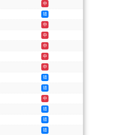
中
错
中
中
中
中
中
错
错
中
错
错
错