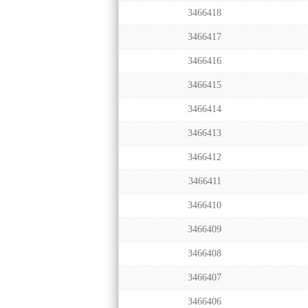
3466418
3466417
3466416
3466415
3466414
3466413
3466412
3466411
3466410
3466409
3466408
3466407
3466406