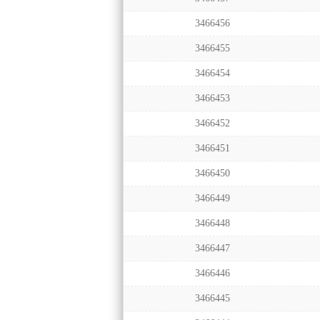
3466456
3466455
3466454
3466453
3466452
3466451
3466450
3466449
3466448
3466447
3466446
3466445