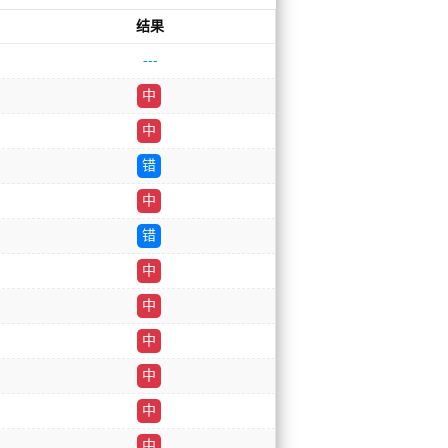
结果
---
中
中
错
中
错
中
中
中
中
中
中