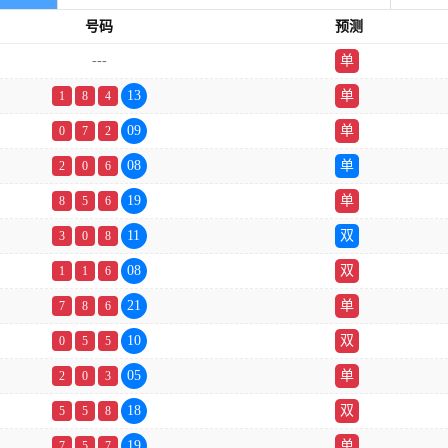
号码
预测
---
单
13
单
1
8
4
09
单
0
7
2
08
单
2
0
6
19
单
8
5
6
11
双
3
0
8
08
双
1
1
6
21
单
7
8
6
10
双
0
5
5
05
单
2
0
3
18
双
5
5
8
19
单
7
5
7