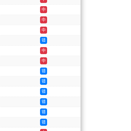
中
中
中
错
中
中
错
错
错
错
错
错