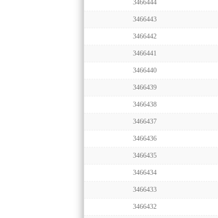
3466444
3466443
3466442
3466441
3466440
3466439
3466438
3466437
3466436
3466435
3466434
3466433
3466432