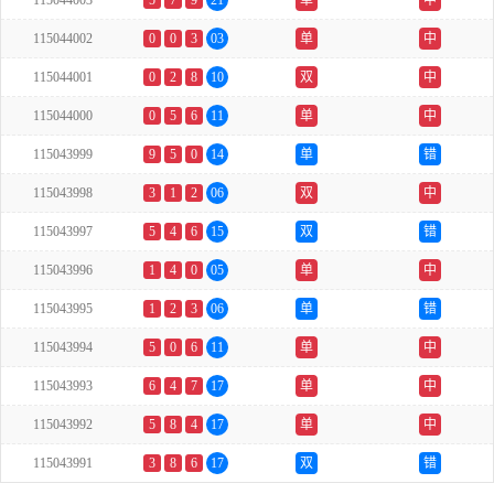
115044003
5
7
9
21
单
中
115044002
0
0
3
03
单
中
115044001
0
2
8
10
双
中
115044000
0
5
6
11
单
中
115043999
9
5
0
14
单
错
115043998
3
1
2
06
双
中
115043997
5
4
6
15
双
错
115043996
1
4
0
05
单
中
115043995
1
2
3
06
单
错
115043994
5
0
6
11
单
中
115043993
6
4
7
17
单
中
115043992
5
8
4
17
单
中
115043991
3
8
6
17
双
错