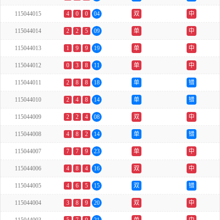
115044015
4
0
0
04
双
中
115044014
2
2
5
09
单
中
115044013
1
9
9
19
单
中
115044012
0
3
8
11
单
中
115044011
2
8
8
18
单
错
115044010
2
4
8
14
单
错
115044009
2
2
4
08
双
中
115044008
4
8
2
14
单
错
115044007
7
7
9
23
单
中
115044006
4
8
4
16
双
中
115044005
4
6
5
15
双
错
115044004
3
8
9
20
双
中