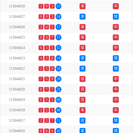
115044028
3
9
3
15
单
中
115044027
0
9
5
14
单
错
115044026
3
6
2
11
单
中
115044025
6
4
7
17
单
中
115044024
6
5
1
12
双
中
115044023
4
2
8
14
单
错
115044022
2
5
9
16
单
错
115044021
7
5
8
20
双
中
115044020
8
7
7
22
双
中
115044019
0
5
1
06
双
中
115044018
2
2
5
09
单
中
115044017
2
2
7
11
双
错
115044016
0
6
4
10
单
错