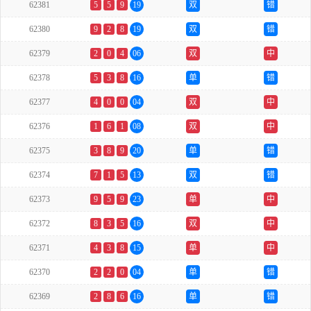
62381
5
5
9
19
双
错
62380
9
2
8
19
双
错
62379
2
0
4
06
双
中
62378
5
3
8
16
单
错
62377
4
0
0
04
双
中
62376
1
6
1
08
双
中
62375
3
8
9
20
单
错
62374
7
1
5
13
双
错
62373
9
5
9
23
单
中
62372
8
3
5
16
双
中
62371
4
3
8
15
单
中
62370
2
2
0
04
单
错
62369
2
8
6
16
单
错