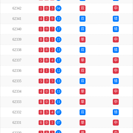
62342
1
0
3
04
双
中
62341
4
2
9
15
双
错
62340
1
9
7
17
双
错
62339
8
6
1
15
单
中
62338
3
8
2
13
双
错
62337
5
8
4
17
单
中
62336
4
1
7
12
双
中
62335
5
3
5
13
双
错
62334
4
0
9
13
单
中
62333
8
0
3
11
单
中
62332
0
3
4
07
双
错
62331
6
0
1
07
单
中