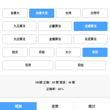
加拿大
加拿大西
台湾
比特币
九五算法
必赢算法
金猴算法
大白算法
金蟾算法
玄武算法
组合
杀组
大小
单双
双项
双组
100期 正确：60 期 错误：40 期
正确率：60%
预测
走势
统计