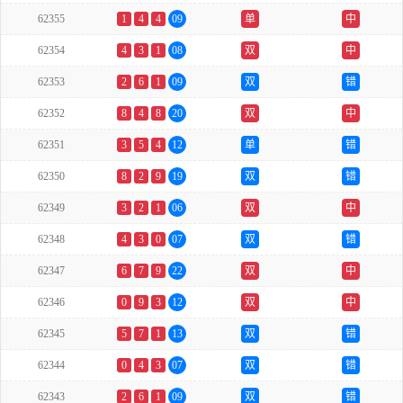
62355
1
4
4
09
单
中
62354
4
3
1
08
双
中
62353
2
6
1
09
双
错
62352
8
4
8
20
双
中
62351
3
5
4
12
单
错
62350
8
2
9
19
双
错
62349
3
2
1
06
双
中
62348
4
3
0
07
双
错
62347
6
7
9
22
双
中
62346
0
9
3
12
双
中
62345
5
7
1
13
双
错
62344
0
4
3
07
双
错
62343
2
6
1
09
双
错