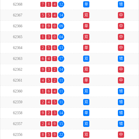
62368
7
1
4
12
单
错
62367
5
5
4
14
双
中
62366
0
9
0
09
单
中
62365
1
3
0
04
双
中
62364
2
5
6
13
单
中
62363
6
4
7
17
双
错
62362
9
3
2
14
双
中
62361
4
5
2
11
单
中
62360
1
6
4
11
双
错
62359
2
4
5
11
双
错
62358
9
2
3
14
单
错
62357
2
4
9
15
双
错
62356
8
5
9
22
双
中