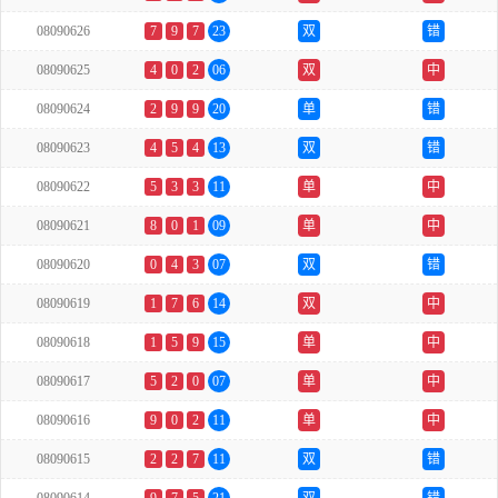
08090626
7
9
7
23
双
错
08090625
4
0
2
06
双
中
08090624
2
9
9
20
单
错
08090623
4
5
4
13
双
错
08090622
5
3
3
11
单
中
08090621
8
0
1
09
单
中
08090620
0
4
3
07
双
错
08090619
1
7
6
14
双
中
08090618
1
5
9
15
单
中
08090617
5
2
0
07
单
中
08090616
9
0
2
11
单
中
08090615
2
2
7
11
双
错