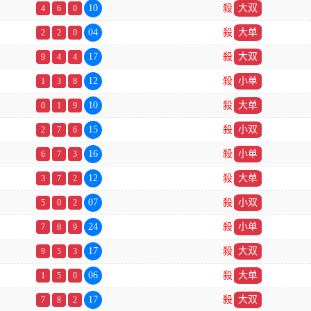
10
殺
大双
4
6
0
04
殺
大单
2
2
0
17
殺
大双
9
4
4
12
殺
小单
1
3
8
10
殺
大单
0
1
9
15
殺
小双
2
7
6
16
殺
小单
6
7
3
12
殺
大单
3
7
2
07
殺
小双
5
0
2
24
殺
小单
7
8
9
17
殺
大双
9
5
3
06
殺
大单
1
5
0
17
殺
大双
7
8
2