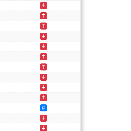
中
中
中
中
中
中
中
中
中
中
错
中
中