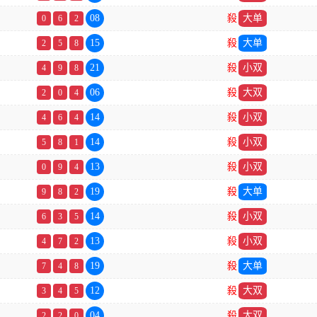
08
殺
大单
0
6
2
15
殺
大单
2
5
8
21
殺
小双
4
9
8
06
殺
大双
2
0
4
14
殺
小双
4
6
4
14
殺
小双
5
8
1
13
殺
小双
0
9
4
19
殺
大单
9
8
2
14
殺
小双
6
3
5
13
殺
小双
4
7
2
19
殺
大单
7
4
8
12
殺
大双
3
4
5
04
殺
大双
2
2
0