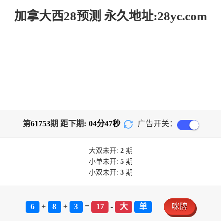
加拿大西28预测 永久地址:28yc.com
第
61753
期 距下期:
04
分
46
秒
广告开关：
大双
未开:
2
期
小单
未开:
5
期
小双
未开:
3
期
6
+
8
+
3
=
17
-
大
单
咪牌