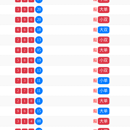
20
殺
大单
3
9
8
20
殺
小双
5
9
6
18
殺
大双
6
6
6
13
殺
小双
2
8
3
05
殺
大单
0
2
3
19
殺
小双
5
8
6
13
殺
小双
5
7
1
11
殺
小单
7
3
1
11
殺
小单
2
7
2
11
殺
大单
2
1
8
15
殺
大单
9
6
0
08
殺
大单
3
1
4