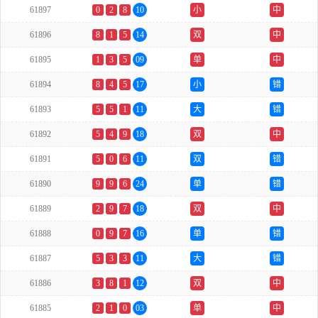
61897
0
2
8
10
小
中
61896
8
1
5
14
双
中
61895
1
3
5
09
单
中
61894
8
4
5
17
小
错
61893
5
5
1
11
大
错
61892
5
4
9
18
双
中
61891
5
0
6
11
双
错
61890
9
9
6
24
单
错
61889
2
9
7
18
双
中
61888
0
9
7
16
单
错
61887
5
3
3
11
大
错
61886
3
8
1
12
双
中
61885
2
1
0
03
单
中