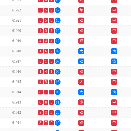
61923
8
8
4
20
双
中
61922
3
5
9
17
单
中
61921
5
5
0
10
双
中
61920
4
5
7
16
双
中
61919
4
4
4
12
双
中
61918
1
6
2
09
大
错
61917
3
1
3
07
双
错
61916
1
4
1
06
双
中
61915
4
5
7
16
大
中
61914
8
1
0
09
大
错
61913
0
8
3
11
小
中
61912
8
3
9
20
双
中
61911
3
7
0
10
双
中