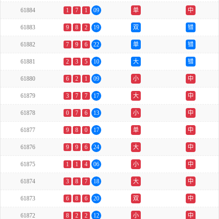
61884
1
7
1
09
单
中
61883
9
8
2
19
双
错
61882
7
9
6
22
单
错
61881
2
3
5
10
大
错
61880
6
2
1
09
小
中
61879
3
7
7
17
大
中
61878
0
7
6
13
小
中
61877
9
8
0
17
单
中
61876
9
9
6
24
大
中
61875
1
1
4
06
小
中
61874
3
8
7
18
大
中
61873
6
8
6
20
双
中
61872
8
2
2
12
小
中