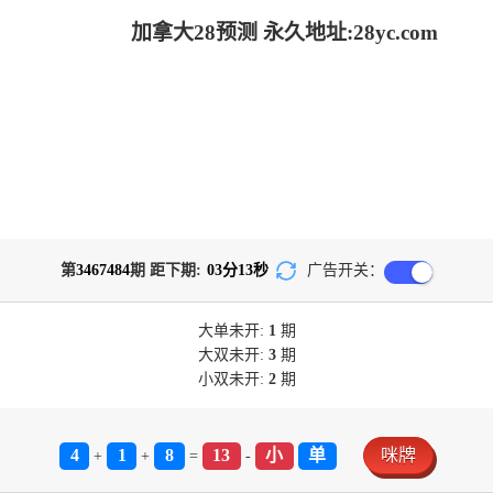
加拿大28预测 永久地址:28yc.com
第
3467484
期 距下期:
03
分
12
秒
广告开关：
大单
未开:
1
期
大双
未开:
3
期
小双
未开:
2
期
4
1
8
13
小
单
咪牌
+
+
=
-