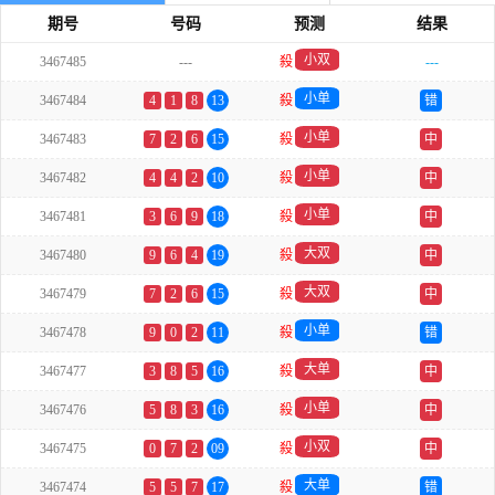
期号
号码
预测
结果
小双
3467485
---
殺
---
小单
3467484
4
1
8
13
殺
错
小单
3467483
7
2
6
15
殺
中
小单
3467482
4
4
2
10
殺
中
小单
3467481
3
6
9
18
殺
中
大双
3467480
9
6
4
19
殺
中
大双
3467479
7
2
6
15
殺
中
小单
3467478
9
0
2
11
殺
错
大单
3467477
3
8
5
16
殺
中
小单
3467476
5
8
3
16
殺
中
小双
3467475
0
7
2
09
殺
中
大单
3467474
5
5
7
17
殺
错