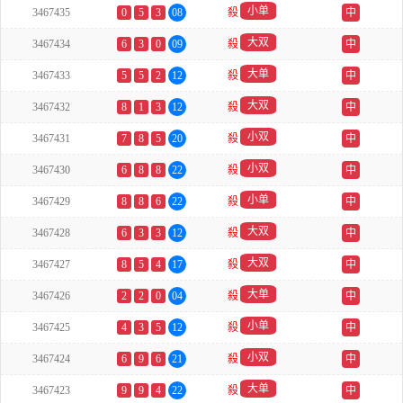
小单
3467435
0
5
3
08
殺
中
大双
3467434
6
3
0
09
殺
中
大单
3467433
5
5
2
12
殺
中
大双
3467432
8
1
3
12
殺
中
小双
3467431
7
8
5
20
殺
中
小双
3467430
6
8
8
22
殺
中
小单
3467429
8
8
6
22
殺
中
大双
3467428
6
3
3
12
殺
中
大双
3467427
8
5
4
17
殺
中
大单
3467426
2
2
0
04
殺
中
小单
3467425
4
3
5
12
殺
中
小双
3467424
6
9
6
21
殺
中
大单
3467423
9
9
4
22
殺
中