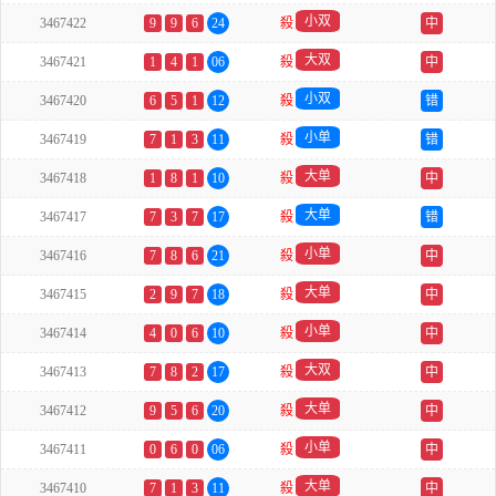
小双
3467422
9
9
6
24
殺
中
大双
3467421
1
4
1
06
殺
中
小双
3467420
6
5
1
12
殺
错
小单
3467419
7
1
3
11
殺
错
大单
3467418
1
8
1
10
殺
中
大单
3467417
7
3
7
17
殺
错
小单
3467416
7
8
6
21
殺
中
大单
3467415
2
9
7
18
殺
中
小单
3467414
4
0
6
10
殺
中
大双
3467413
7
8
2
17
殺
中
大单
3467412
9
5
6
20
殺
中
小单
3467411
0
6
0
06
殺
中
大单
3467410
7
1
3
11
殺
中