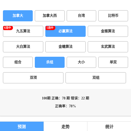
加拿大
加拿大西
台湾
比特币
九五算法
必赢算法
金猴算法
大白算法
金蟾算法
玄武算法
组合
杀组
大小
单双
双项
双组
100期 正确：78 期 错误：22 期
正确率：78%
预测
走势
统计