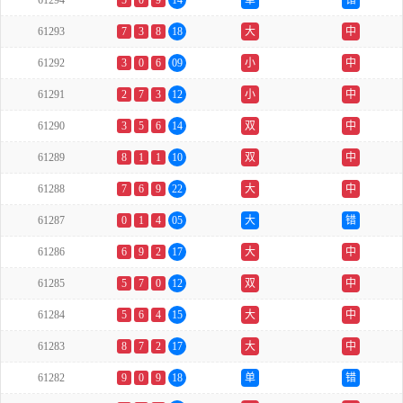
61294
5
0
9
14
单
错
61293
7
3
8
18
大
中
61292
3
0
6
09
小
中
61291
2
7
3
12
小
中
61290
3
5
6
14
双
中
61289
8
1
1
10
双
中
61288
7
6
9
22
大
中
61287
0
1
4
05
大
错
61286
6
9
2
17
大
中
61285
5
7
0
12
双
中
61284
5
6
4
15
大
中
61283
8
7
2
17
大
中
61282
9
0
9
18
单
错