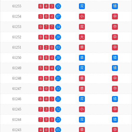
61255
8
4
3
15
双
错
61254
3
0
4
07
小
中
61253
0
7
7
14
双
中
61252
9
6
5
20
大
中
61251
1
2
0
03
单
中
61250
8
8
4
20
单
错
61249
5
6
4
15
双
错
61248
4
9
8
21
单
中
61247
6
0
9
15
单
中
61246
8
8
5
21
双
错
61245
7
3
2
12
小
中
61244
7
9
9
25
双
错
61243
4
0
1
05
单
中