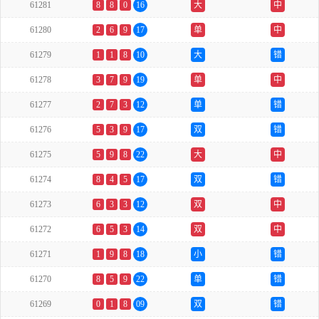
61281
8
8
0
16
大
中
61280
2
6
9
17
单
中
61279
1
1
8
10
大
错
61278
3
7
9
19
单
中
61277
2
7
3
12
单
错
61276
5
3
9
17
双
错
61275
5
9
8
22
大
中
61274
8
4
5
17
双
错
61273
6
3
3
12
双
中
61272
6
5
3
14
双
中
61271
1
9
8
18
小
错
61270
8
5
9
22
单
错
61269
0
1
8
09
双
错