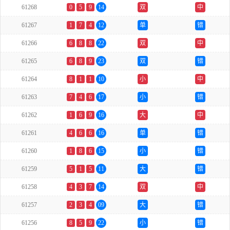
61268
0
5
9
14
双
中
61267
1
7
4
12
单
错
61266
6
8
8
22
双
中
61265
6
8
9
23
双
错
61264
8
1
1
10
小
中
61263
7
4
6
17
小
错
61262
1
6
9
16
大
中
61261
4
6
6
16
单
错
61260
1
8
6
15
小
错
61259
5
1
5
11
大
错
61258
4
3
7
14
双
中
61257
2
3
4
09
大
错
61256
8
5
9
22
小
错