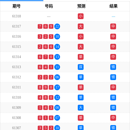
期号
号码
预测
结果
61318
---
小
---
61317
7
6
9
22
大
中
61316
3
2
5
10
小
中
61315
2
6
6
14
大
中
61314
6
7
0
13
单
中
61313
6
4
1
11
双
错
61312
2
2
2
06
单
错
61311
8
9
0
17
单
中
61310
4
8
0
12
单
错
61309
1
4
3
08
大
错
61308
0
1
6
07
单
中
61307
3
5
2
10
单
错