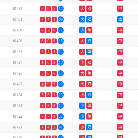
61432
2
9
5
16
大
双
中
61431
4
4
1
09
大
双
错
61430
9
2
6
17
小
单
中
61429
6
0
9
15
大
双
中
61428
5
4
5
14
大
单
中
61427
1
6
3
10
小
双
中
61426
5
6
6
17
大
单
中
61425
4
9
9
22
大
双
中
61424
6
6
1
13
小
双
中
61423
3
8
8
19
小
单
中
61422
7
7
9
23
小
单
中
61421
1
4
2
07
小
双
中