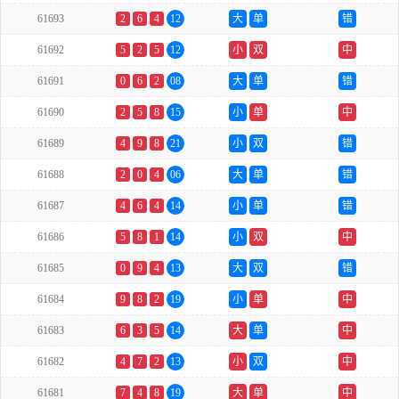
61693
2
6
4
12
大
单
错
61692
5
2
5
12
小
双
中
61691
0
6
2
08
大
单
错
61690
2
5
8
15
小
单
中
61689
4
9
8
21
小
双
错
61688
2
0
4
06
大
单
错
61687
4
6
4
14
小
单
错
61686
5
8
1
14
小
双
中
61685
0
9
4
13
大
双
错
61684
9
8
2
19
小
单
中
61683
6
3
5
14
大
单
中
61682
4
7
2
13
小
双
中
61681
7
4
8
19
大
单
中