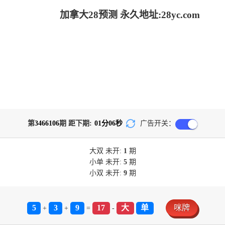
加拿大28预测 永久地址:28yc.com
第
3466106
期 距下期:
01
分
05
秒
广告开关：
大双
未开:
1
期
小单
未开:
5
期
小双
未开:
9
期
5
3
9
17
大
单
咪牌
+
+
=
-