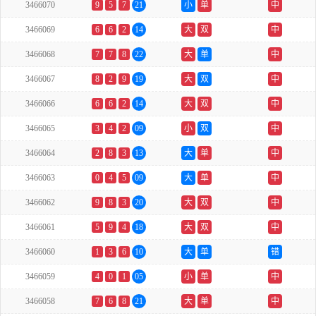
3466070
9
5
7
21
小
单
中
3466069
6
6
2
14
大
双
中
3466068
7
7
8
22
大
单
中
3466067
8
2
9
19
大
双
中
3466066
6
6
2
14
大
双
中
3466065
3
4
2
09
小
双
中
3466064
2
8
3
13
大
单
中
3466063
0
4
5
09
大
单
中
3466062
9
8
3
20
大
双
中
3466061
5
9
4
18
大
双
中
3466060
1
3
6
10
大
单
错
3466059
4
0
1
05
小
单
中
3466058
7
6
8
21
大
单
中