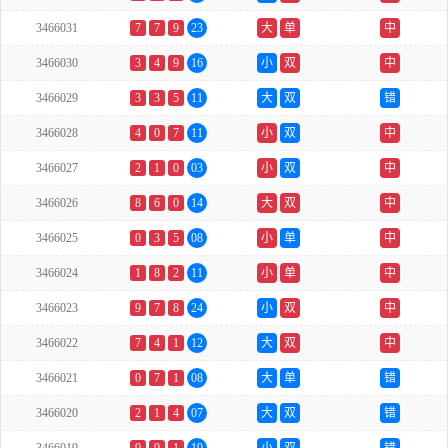
3466031
7
7
9
23
大
单
中
3466030
3
4
9
16
小
双
中
3466029
3
3
5
11
大
双
错
3466028
4
0
7
11
小
双
中
3466027
2
1
0
03
小
双
中
3466026
8
6
0
14
大
双
中
3466025
0
3
5
08
小
单
中
3466024
1
8
2
11
小
单
中
3466023
9
7
8
24
小
双
中
3466022
7
4
1
12
大
双
中
3466021
0
7
1
08
大
单
错
3466020
2
1
4
07
大
双
错