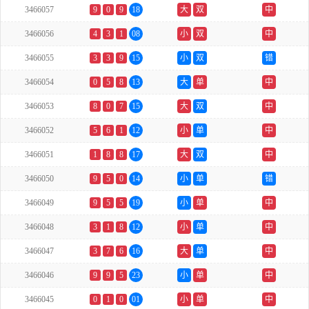
3466057
9
0
9
18
大
双
中
3466056
4
3
1
08
小
双
中
3466055
3
3
9
15
小
双
错
3466054
0
5
8
13
大
单
中
3466053
8
0
7
15
大
双
中
3466052
5
6
1
12
小
单
中
3466051
1
8
8
17
大
双
中
3466050
9
5
0
14
小
单
错
3466049
9
5
5
19
小
单
中
3466048
3
1
8
12
小
单
中
3466047
3
7
6
16
大
单
中
3466046
9
9
5
23
小
单
中
3466045
0
1
0
01
小
单
中