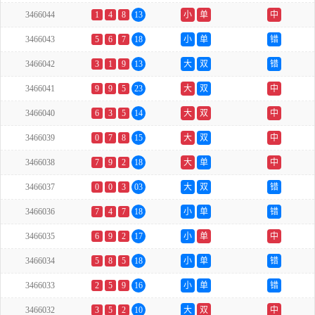
3466044
1
4
8
13
小
单
中
3466043
5
6
7
18
小
单
错
3466042
3
1
9
13
大
双
错
3466041
9
9
5
23
大
双
中
3466040
6
3
5
14
大
双
中
3466039
0
7
8
15
大
双
中
3466038
7
9
2
18
大
单
中
3466037
0
0
3
03
大
双
错
3466036
7
4
7
18
小
单
错
3466035
6
9
2
17
小
单
中
3466034
5
8
5
18
小
单
错
3466033
2
5
9
16
小
单
错
3466032
3
5
2
10
大
双
中