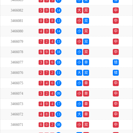
3466083
9
3
5
17
小
双
错
3466082
5
9
0
14
大
双
中
3466081
0
5
8
13
小
双
中
3466080
4
3
7
14
小
双
中
3466079
7
2
4
13
小
双
中
3466078
9
9
0
18
小
双
中
3466077
3
9
6
18
小
单
错
3466076
2
7
2
11
大
双
错
3466075
7
4
6
17
小
单
中
3466074
3
2
4
09
小
单
中
3466073
4
9
4
17
小
单
中
3466072
4
8
1
13
大
单
中
3466071
6
0
2
08
小
双
中