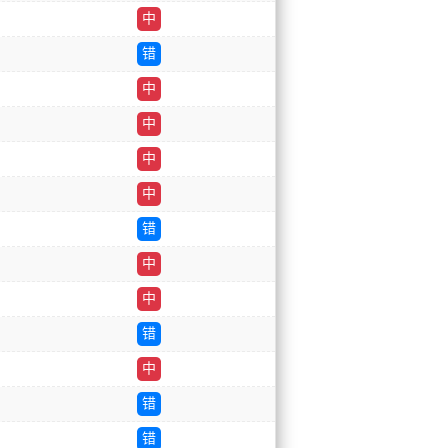
中
错
中
中
中
中
错
中
中
错
中
错
错