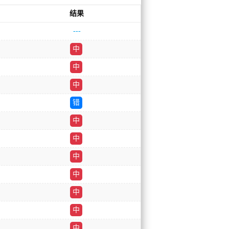
结果
---
中
中
中
错
中
中
中
中
中
中
中