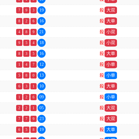
19
殺
大双
7
9
3
16
殺
大单
8
2
6
21
殺
小双
4
8
9
18
殺
小双
9
5
4
16
殺
大单
8
3
5
12
殺
小单
1
4
7
13
殺
小单
5
8
0
10
殺
大单
6
3
1
09
殺
小单
1
2
6
05
殺
大双
2
2
1
23
殺
大双
7
7
9
19
殺
大单
6
5
8