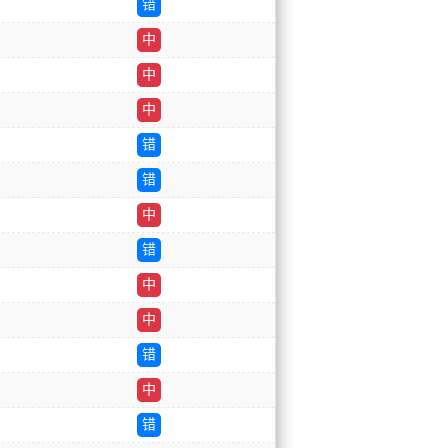
错
中
中
中
错
错
中
错
中
中
错
中
错