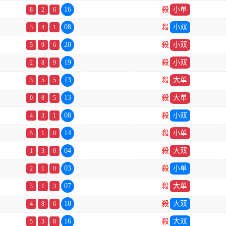
16
殺
小单
8
2
6
08
殺
小双
3
4
1
20
殺
小双
5
9
6
19
殺
小双
2
8
9
13
殺
大单
3
5
5
13
殺
大单
0
8
5
08
殺
小双
4
3
1
14
殺
小单
5
1
8
04
殺
大双
1
3
0
03
殺
小单
2
1
0
07
殺
大单
3
1
3
18
殺
大双
4
8
6
16
殺
大双
5
3
8