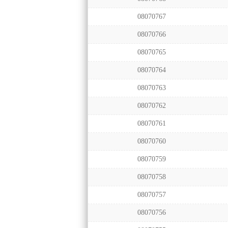
08070767
08070766
08070765
08070764
08070763
08070762
08070761
08070760
08070759
08070758
08070757
08070756