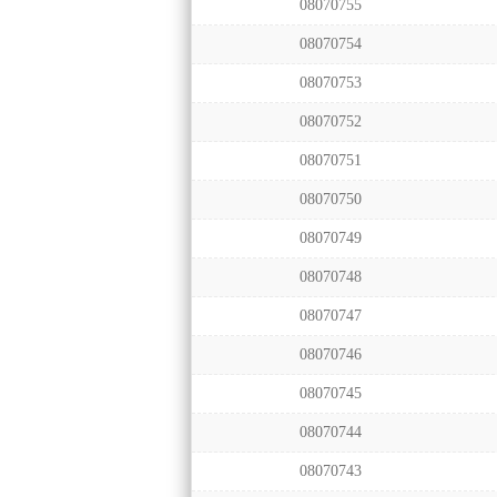
08070755
08070754
08070753
08070752
08070751
08070750
08070749
08070748
08070747
08070746
08070745
08070744
08070743