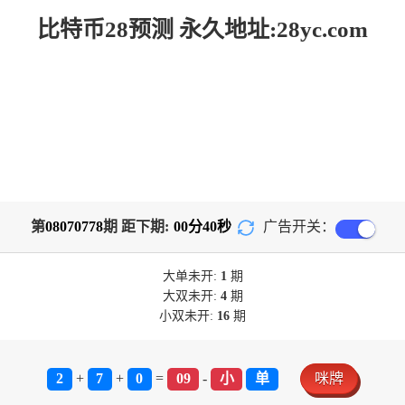
比特币28预测 永久地址:28yc.com
第
08070778
期 距下期:
00
分
39
秒
广告开关：
大单
未开:
1
期
大双
未开:
4
期
小双
未开:
16
期
2
+
7
+
0
=
09
-
小
单
咪牌