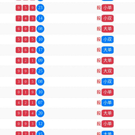
23
殺
小单
9
5
9
14
殺
小双
7
4
3
08
殺
大单
6
0
2
10
殺
小双
5
0
5
17
殺
大单
5
6
6
09
殺
大单
6
2
1
25
殺
大双
9
9
7
08
殺
小双
3
0
5
10
殺
小单
0
1
9
07
殺
小单
4
2
1
20
殺
大单
9
7
4
12
殺
小单
0
9
3
15
殺
大单
7
7
1