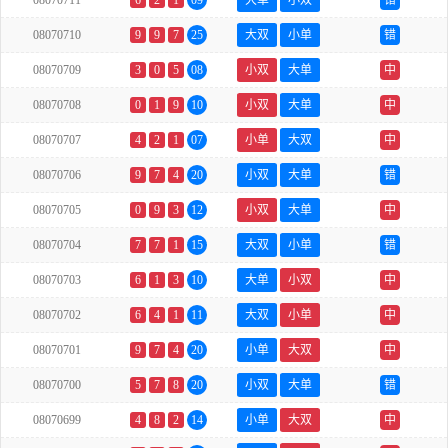
08070711
6
2
1
09
大单
小双
错
08070710
9
9
7
25
大双
小单
错
08070709
3
0
5
08
小双
大单
中
08070708
0
1
9
10
小双
大单
中
08070707
4
2
1
07
小单
大双
中
08070706
9
7
4
20
小双
大单
错
08070705
0
9
3
12
小双
大单
中
08070704
7
7
1
15
大双
小单
错
08070703
6
1
3
10
大单
小双
中
08070702
6
4
1
11
大双
小单
中
08070701
9
7
4
20
小单
大双
中
08070700
5
7
8
20
小双
大单
错
08070699
4
8
2
14
小单
大双
中