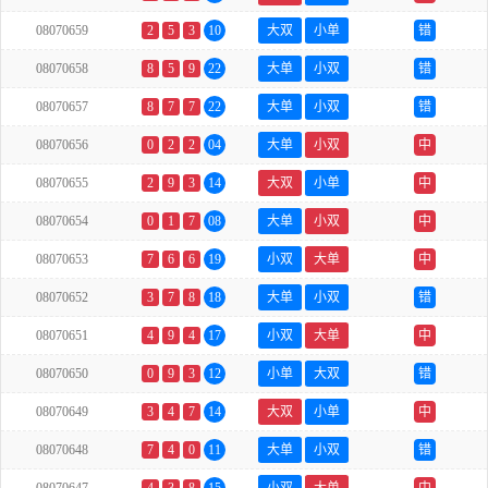
08070659
2
5
3
10
大双
小单
错
08070658
8
5
9
22
大单
小双
错
08070657
8
7
7
22
大单
小双
错
08070656
0
2
2
04
大单
小双
中
08070655
2
9
3
14
大双
小单
中
08070654
0
1
7
08
大单
小双
中
08070653
7
6
6
19
小双
大单
中
08070652
3
7
8
18
大单
小双
错
08070651
4
9
4
17
小双
大单
中
08070650
0
9
3
12
小单
大双
错
08070649
3
4
7
14
大双
小单
中
08070648
7
4
0
11
大单
小双
错