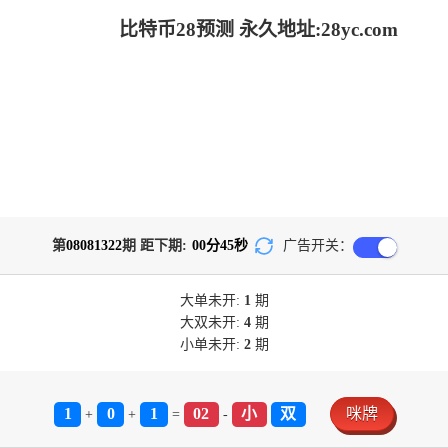
比特币28预测 永久地址:28yc.com
第
08081322
期 距下期:
00
分
45
秒
广告开关：
大单
未开:
1
期
大双
未开:
4
期
小单
未开:
2
期
1
0
1
02
小
双
咪牌
+
+
=
-