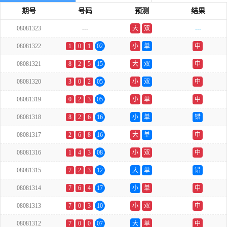
期号
号码
预测
结果
08081323
---
大
双
---
08081322
1
0
1
02
小
单
中
08081321
8
2
5
15
大
双
中
08081320
3
0
2
05
小
双
中
08081319
0
2
3
05
小
单
中
08081318
8
2
6
16
小
单
错
08081317
2
6
8
16
大
单
中
08081316
1
4
3
08
小
双
中
08081315
7
2
3
12
大
单
错
08081314
7
6
4
17
小
单
中
08081313
7
0
3
10
小
双
中
08081312
7
0
0
07
大
单
中