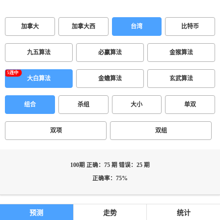
加拿大
加拿大西
台湾
比特币
九五算法
必赢算法
金猴算法
大白算法
金蟾算法
玄武算法
组合
杀组
大小
单双
双项
双组
100期 正确：75 期 错误：25 期
正确率：75%
预测
走势
统计