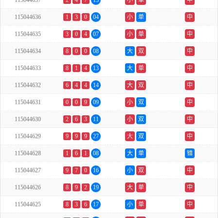
115044637
2
4
7
13
小
单
中
115044636
1
3
0
04
小
单
中
115044635
3
0
4
07
小
单
中
115044634
8
0
0
08
大
双
中
115044633
8
1
4
13
大
单
中
115044632
6
4
4
14
大
双
中
115044631
0
0
9
09
小
双
中
115044630
2
6
3
11
小
双
中
115044629
9
9
9
27
大
双
中
115044628
1
6
1
08
大
单
错
115044627
9
7
0
16
小
双
中
115044626
8
9
2
19
大
单
中
115044625
8
3
6
17
小
单
中