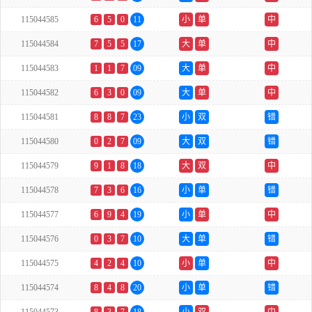
115044585
6
5
0
11
小
单
中
115044584
7
5
5
17
大
单
中
115044583
1
1
7
09
大
单
中
115044582
6
3
0
09
大
单
中
115044581
8
8
7
23
小
双
错
115044580
0
2
7
09
大
双
错
115044579
9
1
8
18
大
双
中
115044578
7
3
6
16
小
单
错
115044577
6
9
4
19
小
单
中
115044576
0
3
7
10
大
单
错
115044575
4
2
4
10
小
单
中
115044574
8
4
8
20
小
单
错